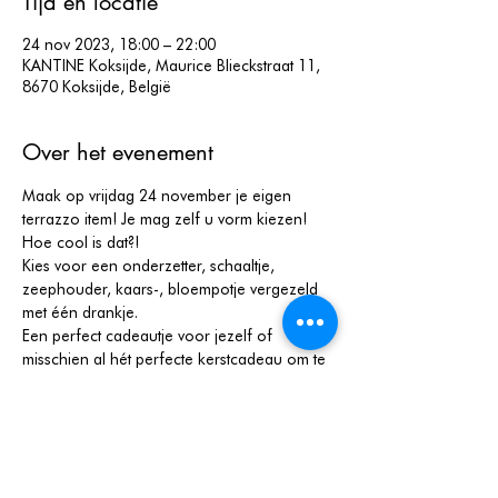
Tijd en locatie
24 nov 2023, 18:00 – 22:00
KANTINE Koksijde, Maurice Blieckstraat 11,
8670 Koksijde, België
Over het evenement
Maak op vrijdag 24 november je eigen 
terrazzo item! Je mag zelf u vorm kiezen! 
Hoe cool is dat?!
Kies voor een onderzetter, schaaltje, 
zeephouder, kaars-, bloempotje vergezeld 
met één drankje.
Een perfect cadeautje voor jezelf of 
misschien al hét perfecte kerstcadeau om te 
geven aan je familie en vrienden?
Kostprijs: 79 euro
De workshop duurt 3 uur.
Je maakt maximaal 4 terrazzo-items!
Meer weergeven