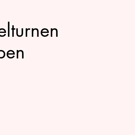
lturnen
pen