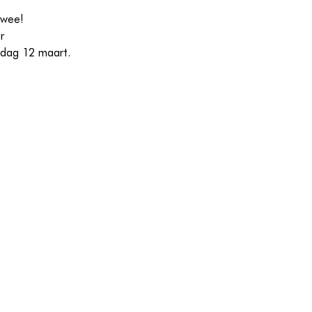
 twee!
r
ndag 12 maart.