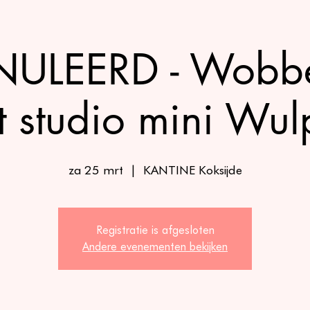
LEERD - Wobbe
t studio mini Wul
za 25 mrt
  |  
KANTINE Koksijde
Registratie is afgesloten
Andere evenementen bekijken