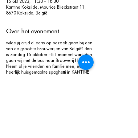
15 okt 2023, 11:30 – 18:30
Kantine Koksijde, Maurice Blieckstraat 11,
8670 Koksijde, België
Over het evenement
wilde jij altijd al eens op bezoek gaan bij een
van de grootste brouwerijen van België? dan
is zondag 15 oktober HET moment want dan
gaan wij met de bus naar Brouwerij Huyghe!
Neem al je vrienden en familie mee, eet een
heerlijk huisgemaakte spaghetti in KANTINE
en dan vertrekken we met z’n allen richting
Melle!
Whats on the program?
11u30-11u45 welkom in Kantine Koksijde
12u00 lunch - spaghetti
13u00 vertrek bus naar Melle
14u30 aankomst Brouwerij Huyghe
14u45-16u45 rondleiding
Deel dit evenement
17u00 vertrek richting Koksijde